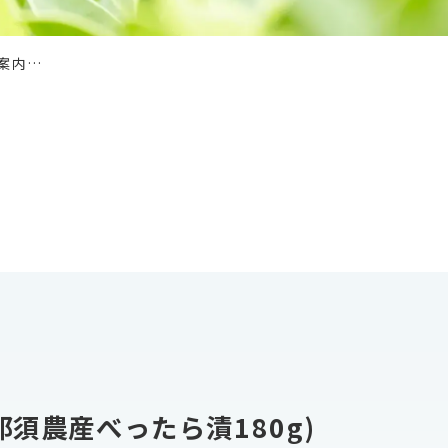
案内…
須農産べったら漬180g)