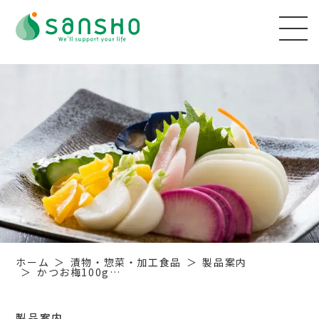
ホーム
漬物・惣菜・加工食品
製品案内
かつお梅100g…
製品案内