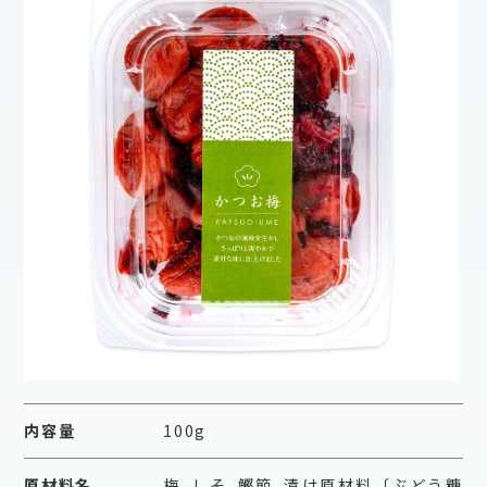
内容量
100g
原材料名
梅､しそ､鰹節､漬け原材料〔ぶどう糖