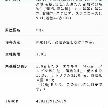
果糖液糖､食塩､大豆たん白加水分解
物〕/酒精､調味料(アミノ酸等)､酸味
料､甘味料(ステビア、スクラロース)､
VB1､着色料(赤102)
原産国名
中国
保存方法
直射日光、高温多湿をさけて保存。
賞味期限
360日
栄養成分表示
100ｇあたり エネルギー74kcal、タ
ンパク質1.2g、脂質0.4g、炭水化物
16.3g、ナトリウム3150mg、食塩相
当量10.0g
（100gあたり、この表示値は目安で
す。）
JANCD
4582139125619