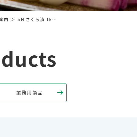
案内
SN さくら漬 1k…
oducts
業務用製品