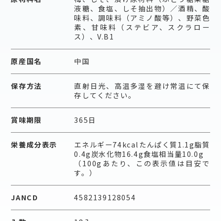
液糖、食塩、しそ抽出物）／酒精、酸
味料、調味料（アミノ酸等）、野菜色
素、甘味料（ステビア、スクラロー
ス）、V.B1
原産国名
中国
保存方法
直射日光、高温多湿を避け常温にて保
存してください。
賞味期限
365日
栄養成分表示
エネルギー74kcalたんぱく質1.1g脂質
0.4g炭水化物16.4g食塩相当量10.0g
（100gあたり、この表示値は目安で
す。）
JANCD
4582139128054