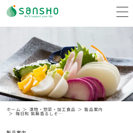
ホーム
漬物・惣菜・加工食品
製品案内
梅日和 紫蘇香るしそ…
製品案内